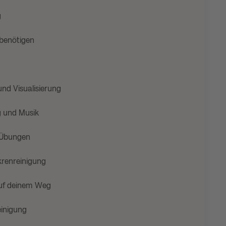
g
benötigen
nd Visualisierung
g und Musik
e Übungen
krenreinigung
uf deinem Weg
einigung