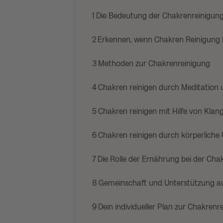
1
Die Bedeutung der Chakrenreinigun
2
Erkennen, wenn Chakren Reinigung 
3
Methoden zur Chakrenreinigung
4
Chakren reinigen durch Meditation u
5
Chakren reinigen mit Hilfe von Klan
6
Chakren reinigen durch körperlich
7
Die Rolle der Ernährung bei der Cha
8
Gemeinschaft und Unterstützung a
9
Dein individueller Plan zur Chakrenr